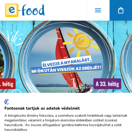
Fontosnak tartjuk az adatok védelmét
33. hét
A böngészési élmény fokozása, a személyre szabott hirdetések vagy tartalmak
SZŰRÉS
megjelenítése, valamint a forgalom elemzése érdekében sütiket (cookie)
használunk. 'Az összes elfogadása' gombra kattintva hozzájárulhat a sütik
használatához.
Hétfő
2026.08.10.
Kedd
2026.08.11.
Szerda
2026.08.12.
Csütö